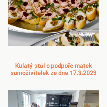
Kulatý stůl o podpoře matek
samoživitelek ze dne 17.3.2023