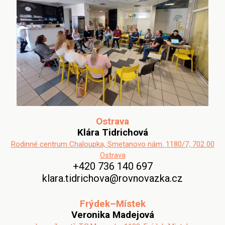
Ostrava
Klára Tidrichová
Rodinné centrum Chaloupka, Smetanovo nám. 1180/7, 702 00
Ostrava
+420 736 140 697
klara.tidrichova@rovnovazka.cz
Frýdek–Místek
Veronika Madejová